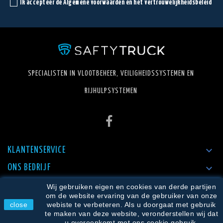
Ik accepteer de Algemene voorwaarden en het vertrouwelijkheidsbeleid
SPECIALISTEN IN VLOOTBEHEER, VEILIGHEIDSSYSTEMEN EN
RIJHULPSYSTEMEN

KLANTENSERVICE

ONS BEDRIJF

WINKEL INFORMATIE
Wij gebruiken eigen en cookies van derde partijen
om de website ervaring van de gebruiker van onze
close
webiste te verbeteren. Als u doorgaat met gebruik
te maken van deze website, veronderstellen wij dat
u overeenkomt met ons cookie gebruik.