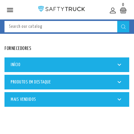
0

FORNECEDORES

INÍCIO

PRODUTOS EM DESTAQUE

MAIS VENDIDOS